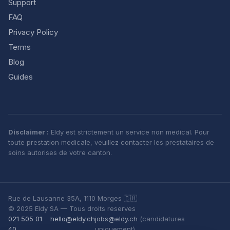
Support
FAQ
Privacy Policy
Terms
Blog
Guides
Disclaimer :
Eldy est strictement un service non medical. Pour
toute prestation medicale, veuillez contacter les prestataires de
soins autorises de votre canton.
Rue de Lausanne 35A, 1110 Morges 🇨🇭
© 2025 Eldy SA — Tous droits reserves
021 505 01
hello@eldy.ch
jobs@eldy.ch
(candidatures
40
uniquement)