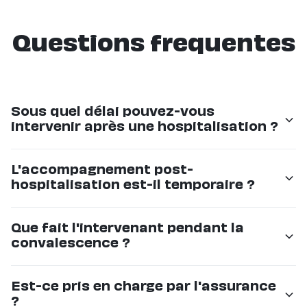
Questions frequentes
Sous quel délai pouvez-vous
intervenir après une hospitalisation ?
Nous pouvons mettre en place un accompagnement
L'accompagnement post-
en 24 à 48 heures. En cas d'urgence, nous faisons
hospitalisation est-il temporaire ?
notre possible pour intervenir le jour même.
Oui, il peut être temporaire (quelques jours à quelques
Que fait l'intervenant pendant la
semaines) le temps de la convalescence. Si les
convalescence ?
besoins évoluent, nous pouvons aussi mettre en place
un accompagnement durable.
Il aide aux déplacements, prépare les repas,
Est-ce pris en charge par l'assurance
accompagne aux rendez-vous médicaux, veille au
?