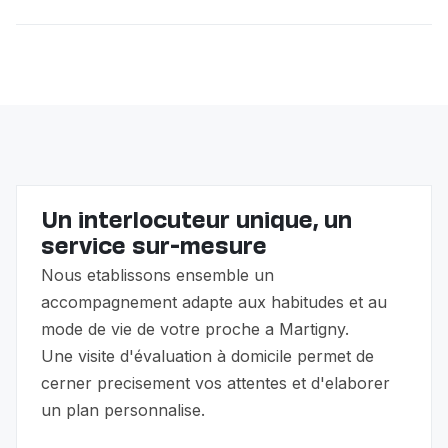
suivi des traitements et assure une présence
rassurante. L'objectif est une récupération sereine à
L'accompagnement non-médical n'est pas couvert
domicile.
par l'assurance maladie, mais vous pouvez bénéficier
de l'allocation pour impotent (API) et des prestations
complémentaires (PC). Nous vous guidons dans ces
démarches.
Un interlocuteur unique, un
service sur-mesure
Nous etablissons ensemble un
accompagnement adapte aux habitudes et au
mode de vie de votre proche a Martigny.
Une visite d'évaluation à domicile permet de
cerner precisement vos attentes et d'elaborer
un plan personnalise.