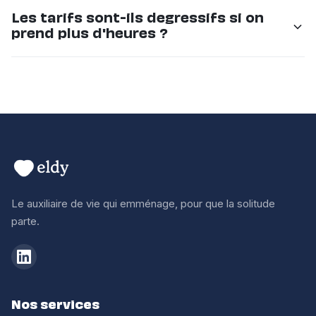
Compagnie, aide aux repas, courses, menage leger,
Les tarifs sont-ils degressifs si on
accompagnement aux rendez-vous, promenades,
prend plus d'heures ?
stimulation cognitive. Tout ce qui contribue au bien-
etre quotidien.
Oui, les engagements reguliers beneficient de
conditions preferentielles. Contactez-nous pour un
devis adapte a votre situation.
Le auxiliaire de vie qui emménage, pour que la solitude
parte.
Nos services