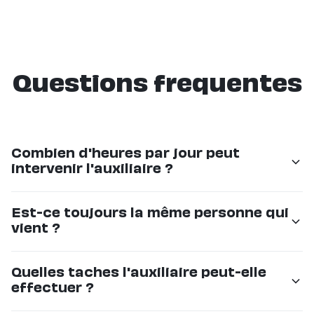
Questions frequentes
Combien d'heures par jour peut
intervenir l'auxiliaire ?
De 1 heure a la journee complete, selon vos besoins.
Est-ce toujours la même personne qui
Le planning est entierement flexible et ajustable
vient ?
chaque semaine.
Oui, Eldy assigne un intervenant dédié. Votre proche
Quelles taches l'auxiliaire peut-elle
retrouve toujours le même visage, ce qui cree une
effectuer ?
vraie relation de confiance.