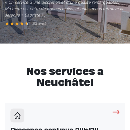
« Un service d'une discretion et d'une qualite remarquables.
Ma mere est entre de bonnes mains, et nous avons retrouve la
serenite » Baptiste P.
★
★
★
★
★
(82 avis)
Nos services a
Neuchâtel