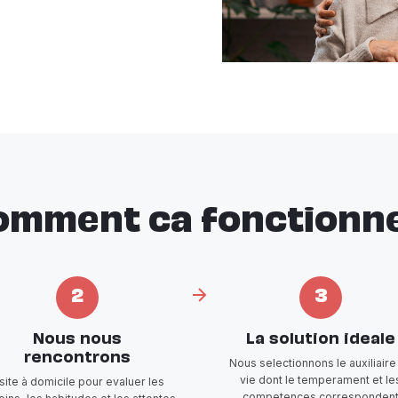
omment ca fonctionne
2
3
Nous nous
La solution ideale
rencontrons
Nous selectionnons le auxiliaire
vie dont le temperament et le
isite à domicile pour evaluer les
competences corresponden