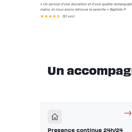
« Un service d'une discretion et d'une qualite remarquab
mains, et nous avons retrouve la serenite » Baptiste P.
★
★
★
★
★
(82 avis)
Un accompagn
Presence continue 24h/24