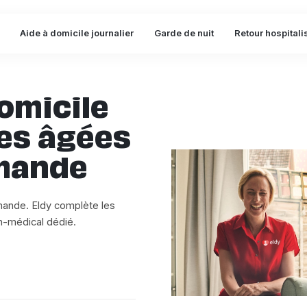
Aide à domicile journalier
Garde de nuit
Retour hospitali
domicile
es âgées
mande
omande. Eldy complète les
n-médical dédié.