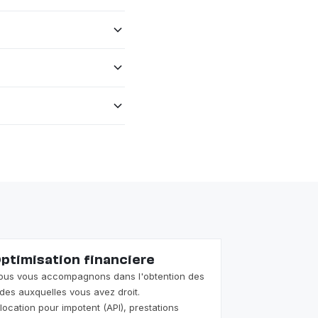
suline, anticoagulants),
soins post-opératoires. Ces
 Spitex Fribourg, Spitex
uisse des infirmières (ASI).
occupe de tout le reste —
amilles combinent les deux
ar la LAMal. L'auxiliaire de
s complets,
ptimisation financiere
ous vous accompagnons dans l'obtention des
ides auxquelles vous avez droit.
llocation pour impotent (API), prestations