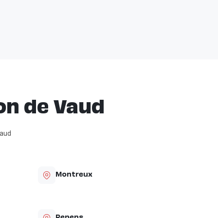
on de Vaud
Vaud
Montreux
Renens