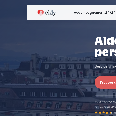
Accompagnement 24/24
Aid
per
Service d'a
Trouver u
« Un service d'
retrouve la sere
★
★
★
★
★
(