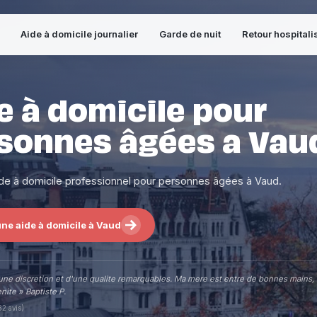
Aide à domicile journalier
Garde de nuit
Retour hospitali
e à domicile pour
sonnes âgées a Vau
ide à domicile professionnel pour personnes âgées à Vaud.
ne aide à domicile à Vaud
une discretion et d'une qualite remarquables. Ma mere est entre de bonnes mains,
nite » Baptiste P.
82 avis)