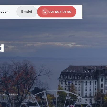
sation
021 505 01 40
Emploi
d
 et nous avons