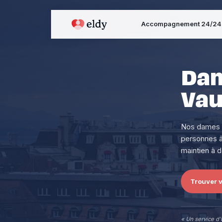
Accompagnement 24/24
Dam
Va
Nos dames d
personnes â
maintien à d
Trouver 
« Un service d'