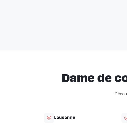
Dame de co
Découv
Lausanne