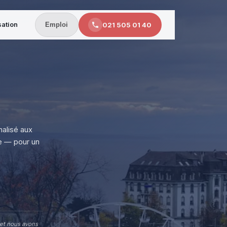
sation
021 505 01 40
Emploi
alisé aux
e — pour un
 et nous avons