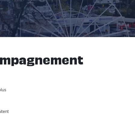
compagnement
plus
itent