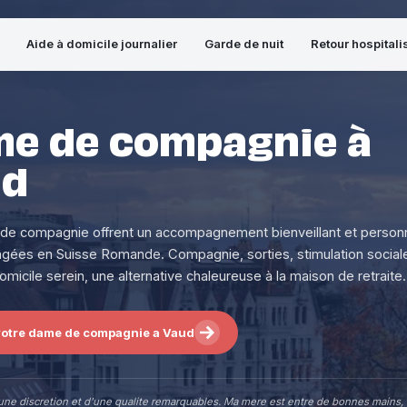
Aide à domicile journalier
Garde de nuit
Retour hospitali
e de compagnie à
ud
e compagnie offrent un accompagnement bienveillant et personn
gées en Suisse Romande. Compagnie, sorties, stimulation social
omicile serein, une alternative chaleureuse à la maison de retraite.
votre dame de compagnie a Vaud
une discretion et d'une qualite remarquables. Ma mere est entre de bonnes mains,