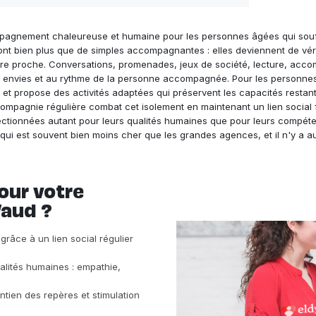
agnement chaleureuse et humaine pour les personnes âgées qui souffr
nt bien plus que de simples accompagnantes : elles deviennent de vér
 votre proche. Conversations, promenades, jeux de société, lecture, a
vies et au rythme de la personne accompagnée. Pour les personnes att
t propose des activités adaptées qui préservent les capacités restante
pagnie régulière combat cet isolement en maintenant un lien social f
ectionnées autant pour leurs qualités humaines que pour leurs compéte
ce qui est souvent bien moins cher que les grandes agences, et il n'y 
our votre
aud ?
 grâce à un lien social régulier
alités humaines : empathie,
ien des repères et stimulation