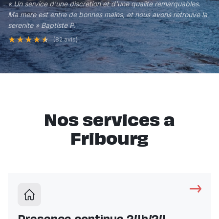
« Un service d'une discretion et d'une qualite remarquables.
Ma mere est entre de bonnes mains, et nous avons retrouve la
serenite » Baptiste P.
★
★
★
★
★
(82 avis)
Nos services a
Fribourg