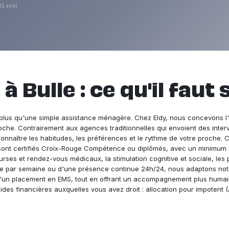
82 avis)
à Bulle : ce qu'il faut 
plus qu'une simple assistance ménagère. Chez Eldy, nous concevons l'a
roche. Contrairement aux agences traditionnelles qui envoient des interv
connaître les habitudes, les préférences et le rythme de votre proche. Ce
e sont certifiés Croix-Rouge Compétence ou diplômés, avec un minimum de
ses et rendez-vous médicaux, la stimulation cognitive et sociale, les 
de par semaine ou d'une présence continue 24h/24, nous adaptons notre
qu'un placement en EMS, tout en offrant un accompagnement plus hum
es financières auxquelles vous avez droit : allocation pour impotent (