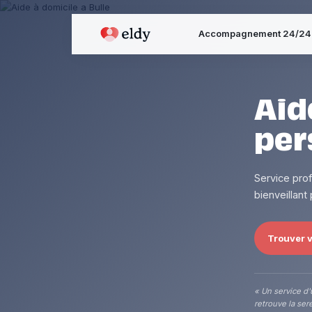
Accompagnement 24/24
Aid
per
Service pro
bienveillant
Trouver v
« Un service d'
retrouve la sere