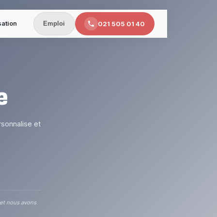
sation
021 505 01 40
Emploi
e
sonnalise et
 et nous avons