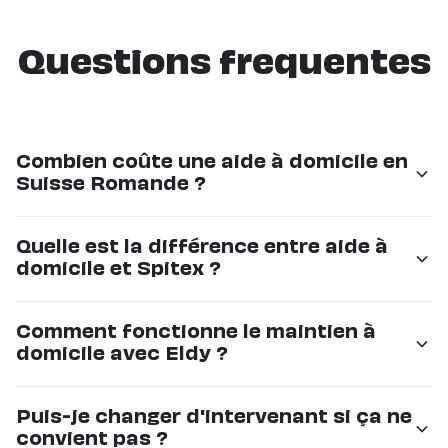
Questions frequentes
Combien coûte une aide à domicile en
Suisse Romande ?
Le tarif dépend du volume d'heures. Chez Eldy, les
Quelle est la différence entre aide à
prix commencent à CHF 36/h pour un
domicile et Spitex ?
accompagnement régulier. Pour une présence 24h/24
(live-in), le tarif est sur demande et souvent plus
Le Spitex propose principalement des soins médicaux
Comment fonctionne le maintien à
abordable qu'un EMS.
(infirmiers). L'aide à domicile Eldy est non-médicale :
domicile avec Eldy ?
compagnie, aide au quotidien, courses, repas, sorties.
Les deux sont complémentaires.
Nous assignons un intervenant dédié qui connaît votre
Puis-je changer d'intervenant si ça ne
proche, ses habitudes et ses préférences. Pas de
convient pas ?