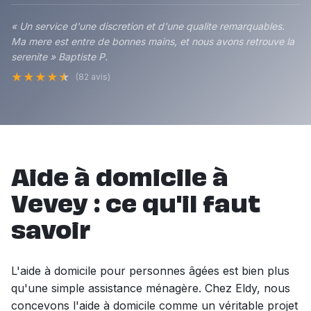
« Un service d'une discretion et d'une qualite remarquables.
Ma mere est entre de bonnes mains, et nous avons retrouve la
serenite » Baptiste P.
★
★
★
★
★
(82 avis)
Aide à domicile à
Vevey : ce qu'il faut
savoir
L'aide à domicile pour personnes âgées est bien plus
qu'une simple assistance ménagère. Chez Eldy, nous
concevons l'aide à domicile comme un véritable projet