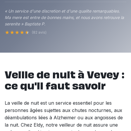
« Un service d'une discretion et d'une qualite remarquables.
Ma mere est entre de bonnes mains, et nous avons retrouve la
serenite » Baptiste P.
★
★
★
★
★
(82 avis)
Veille de nuit à Vevey :
ce qu'il faut savoir
La veille de nuit est un service essentiel pour les
personnes âgées sujettes aux chutes nocturnes, aux
déambulations liées à Alzheimer ou aux angoisses de
la nuit. Chez Eldy, notre veilleur de nuit assure une