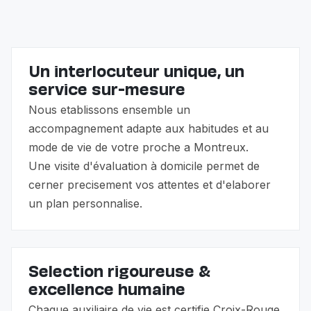
médical (auxiliaire de vie pour repas, courses,
compagnie, présence prolongée). Ce sont des
services complémentaires — beaucoup de nos
familles utilisent les deux ensemble.
Un interlocuteur unique, un
service sur-mesure
Nous etablissons ensemble un
accompagnement adapte aux habitudes et au
mode de vie de votre proche a Montreux.
Une visite d'évaluation à domicile permet de
cerner precisement vos attentes et d'elaborer
un plan personnalise.
Selection rigoureuse &
excellence humaine
Chaque auxiliaire de vie est certifie Croix-Rouge