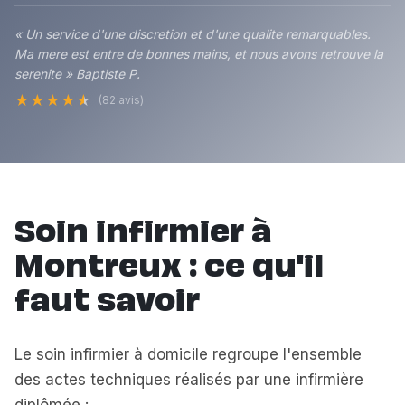
« Un service d'une discretion et d'une qualite remarquables.
Ma mere est entre de bonnes mains, et nous avons retrouve la
serenite » Baptiste P.
★
★
★
★
★
(82 avis)
Soin infirmier à
Montreux : ce qu'il
faut savoir
Le soin infirmier à domicile regroupe l'ensemble
des actes techniques réalisés par une infirmière