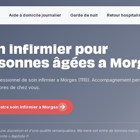
Aide à domicile journalier
Garde de nuit
Retour hospitali
n infirmier pour
sonnes âgées a Mor
fessionnel de soin infirmier a Morges (1110). Accompagnement per
 pres de chez vous.
otre soin infirmier a Morges
une discretion et d'une qualite remarquables. Ma mere est entre de bonnes mains,
nite » Baptiste P.