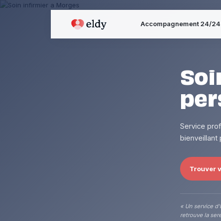
Accompagnement 24/24
Soi
per
Service pro
bienveillant
Trouver v
« Un service d'
retrouve la sere