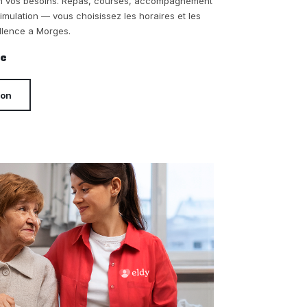
on vos besoins. Repas, courses, accompagnement
timulation — vous choisissez les horaires et les
llence a Morges.
re
ion