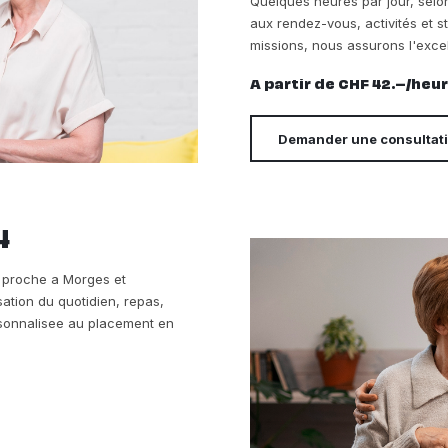
Quelques heures par jour, sel
aux rendez-vous, activités et s
missions, nous assurons l'exce
A partir de CHF 42.–/heu
Demander une consultat
4
re proche a Morges et
sation du quotidien, repas,
ersonnalisee au placement en