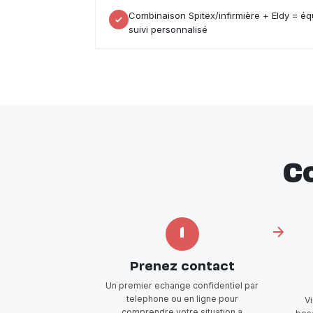
Combinaison Spitex/infirmière + Eldy = é
suivi personnalisé
C
1
Prenez contact
Un premier echange confidentiel par
telephone ou en ligne pour
V
comprendre votre situation a