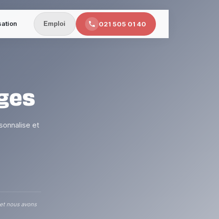
sation
021 505 01 40
Emploi
ges
sonnalise et
 et nous avons