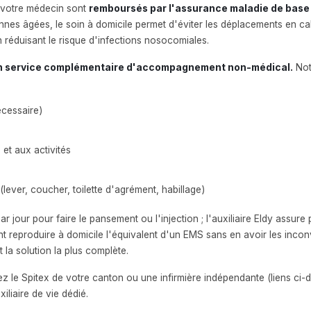
ar votre médecin sont
remboursés par l'assurance maladie de base
nnes âgées, le soin à domicile permet d'éviter les déplacements en cab
n réduisant le risque d'infections nosocomiales.
t un service complémentaire d'accompagnement non-médical.
Notr
écessaire)
t aux activités
lever, coucher, toilette d'agrément, habillage)
r jour pour faire le pansement ou l'injection ; l'auxiliaire Eldy assur
tent reproduire à domicile l'équivalent d'un EMS sans en avoir les inc
 la solution la plus complète.
tez le Spitex de votre canton ou une infirmière indépendante (liens 
liaire de vie dédié.