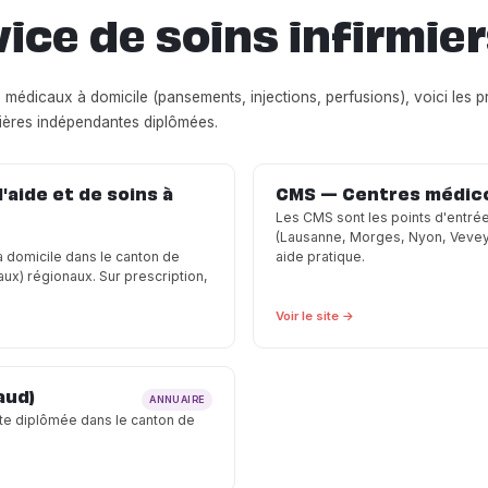
vice de soins infirmie
ns médicaux à domicile (pansements, injections, perfusions), voici les 
mières indépendantes diplômées.
aide et de soins à
CMS — Centres médic
Les CMS sont les points d'entré
(Lausanne, Morges, Nyon, Vevey, 
à domicile dans le canton de
aide pratique.
x) régionaux. Sur prescription,
Voir le site →
aud)
ANNUAIRE
te diplômée dans le canton de