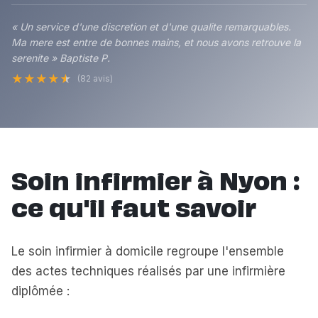
« Un service d'une discretion et d'une qualite remarquables.
Ma mere est entre de bonnes mains, et nous avons retrouve la
serenite » Baptiste P.
★
★
★
★
★
(82 avis)
Soin infirmier à Nyon :
ce qu'il faut savoir
Le soin infirmier à domicile regroupe l'ensemble
des actes techniques réalisés par une infirmière
diplômée :