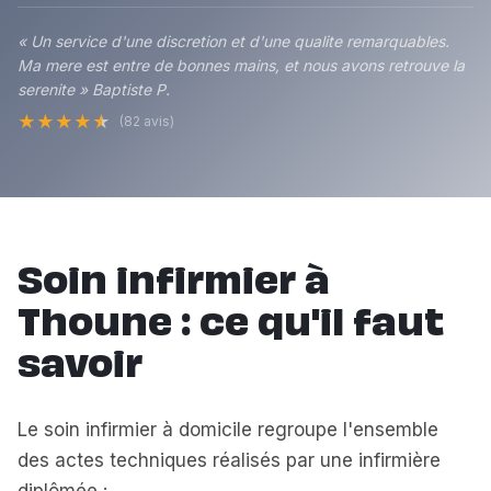
« Un service d'une discretion et d'une qualite remarquables.
Ma mere est entre de bonnes mains, et nous avons retrouve la
serenite » Baptiste P.
★
★
★
★
★
(82 avis)
Soin infirmier à
Thoune : ce qu'il faut
savoir
Le soin infirmier à domicile regroupe l'ensemble
des actes techniques réalisés par une infirmière