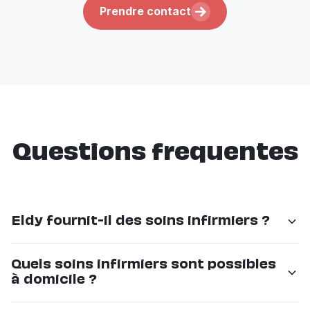
Prendre contact
Questions frequentes
Eldy fournit-il des soins infirmiers ?
Non. Eldy n'est pas un prestataire de soins infirmiers.
Quels soins infirmiers sont possibles
Les soins infirmiers à domicile en Suisse Romande
à domicile ?
sont assurés par le Spitex (IMAD, Spitex Vaud, Spitex
Fribourg, etc.) et par les infirmières indépendantes.