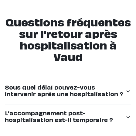
Questions fréquentes
sur l'retour après
hospitalisation à
Vaud
Sous quel délai pouvez-vous
intervenir après une hospitalisation ?
Nous pouvons mettre en place un accompagnement
L'accompagnement post-
en 24 à 48 heures. En cas d'urgence, nous faisons
hospitalisation est-il temporaire ?
notre possible pour intervenir le jour même.
Oui, il peut être temporaire (quelques jours à quelques