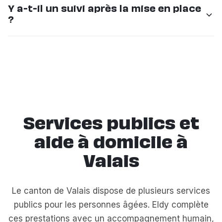
Y a-t-il un suivi après la mise en place
disponibles.
compagnon et votre proche. La mise en place est
?
progressive pour que chacun s'adapte en douceur.
Nous restons disponibles pour ajuster
Oui, un coordinateur Eldy assure un suivi régulier.
l'accompagnement.
Nous prenons des nouvelles, ajustons si nécessaire et
restons joignables en permanence pour vous et votre
famille.
Services publics et
aide à domicile à
Valais
Le canton de Valais dispose de plusieurs services
publics pour les personnes âgées. Eldy complète
ces prestations avec un accompagnement humain,