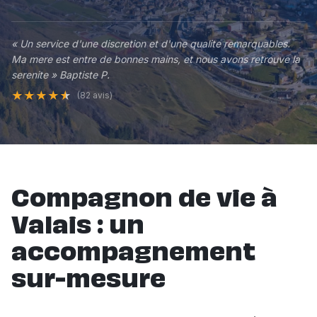
« Un service d'une discretion et d'une qualite remarquables.
Ma mere est entre de bonnes mains, et nous avons retrouve la
serenite » Baptiste P.
★
★
★
★
★
(82 avis)
Compagnon de vie à
Valais : un
accompagnement
sur-mesure