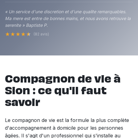
« Un service d'une discretion et d'une qualite remarquables.
Ma mere est entre de bonnes mains, et nous avons retrouve la
serenite » Baptiste P.
★
★
★
★
★
(82 avis)
Compagnon de vie à
Sion : ce qu'il faut
savoir
Le compagnon de vie est la formule la plus complète
d'accompagnement à domicile pour les personnes
âgées. Il s'agit d'un professionnel qui s'installe au