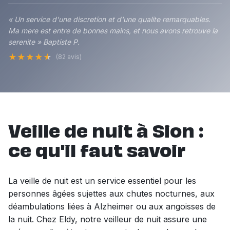
« Un service d'une discretion et d'une qualite remarquables.
Ma mere est entre de bonnes mains, et nous avons retrouve la
serenite » Baptiste P.
★
★
★
★
★
(82 avis)
Veille de nuit à Sion :
ce qu'il faut savoir
La veille de nuit est un service essentiel pour les
personnes âgées sujettes aux chutes nocturnes, aux
déambulations liées à Alzheimer ou aux angoisses de
la nuit. Chez Eldy, notre veilleur de nuit assure une