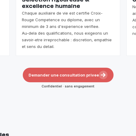
Selection rigoureuse &
O
excellence humaine
N
Chaque auxiliaire de vie est certifie Croix-
a
Rouge Competence ou diplome, avec un
A
minimum de 3 ans d'experience verifiee.
c
Au-dela des qualifications, nous exigeons un
n
savoir-etre irreprochable : discretion, empathie
et sens du detail.
Demander une consultation privee
Confidentiel · sans engagement
les