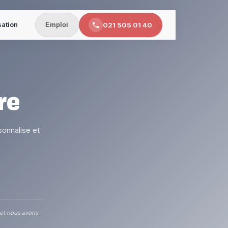
sation
021 505 01 40
Emploi
re
sonnalise et
 et nous avons