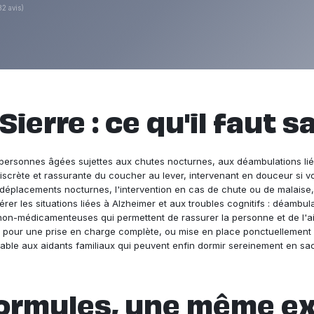
82 avis)
Sierre : ce qu'il faut s
es personnes âgées sujettes aux chutes nocturnes, aux déambulations li
discrète et rassurante du coucher au lever, intervenant en douceur si 
s déplacements nocturnes, l'intervention en cas de chute ou de malaise
er les situations liées à Alzheimer et aux troubles cognitifs : déambulat
-médicamenteuses qui permettent de rassurer la personne et de l'aider
our une prise en charge complète, ou mise en place ponctuellement ap
sable aux aidants familiaux qui peuvent enfin dormir sereinement en sac
ormules, une même e