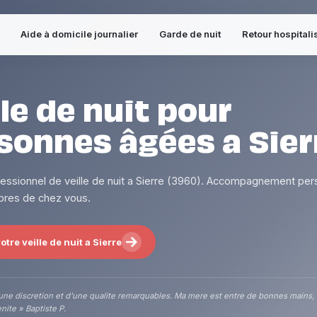
Aide à domicile journalier
Garde de nuit
Retour hospitali
lle de nuit pour
sonnes âgées a Sier
fessionnel de veille de nuit a Sierre (3960). Accompagnement per
 pres de chez vous.
tre veille de nuit a Sierre
une discretion et d'une qualite remarquables. Ma mere est entre de bonnes mains,
nite » Baptiste P.