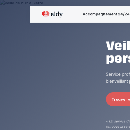
Accompagnement 24/24
Vei
per
Service pro
bienveillant
Trouver vo
« Un service d'
retrouve la sere