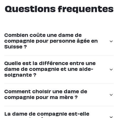
Questions frequentes
Combien coûte une dame de
compagnie pour personne âgée en
Suisse ?
Les tarifs commencent à CHF 36/h chez Eldy. Le prix
Quelle est la différence entre une
dépend du nombre d'heures et de la régularité. C'est
dame de compagnie et une aide-
souvent 50% moins cher que les grandes agences.
soignante ?
La dame de compagnie offre un accompagnement
Comment choisir une dame de
non-médical : compagnie, sorties, aide au quotidien.
compagnie pour ma mère ?
L'aide-soignante réalise des actes médicaux. Les deux
rôles sont complémentaires.
Chez Eldy, nous sélectionnons rigoureusement
La dame de compagnie est-elle
chaque intervenant et le présentons à votre famille. Si