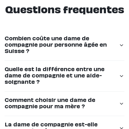
Questions frequentes
Combien coûte une dame de
compagnie pour personne âgée en
Suisse ?
Les tarifs commencent à CHF 36/h chez Eldy. Le prix
Quelle est la différence entre une
dépend du nombre d'heures et de la régularité. C'est
dame de compagnie et une aide-
souvent 50% moins cher que les grandes agences.
soignante ?
La dame de compagnie offre un accompagnement
Comment choisir une dame de
non-médical : compagnie, sorties, aide au quotidien.
compagnie pour ma mère ?
L'aide-soignante réalise des actes médicaux. Les deux
rôles sont complémentaires.
Chez Eldy, nous sélectionnons rigoureusement
La dame de compagnie est-elle
chaque intervenant et le présentons à votre famille. Si