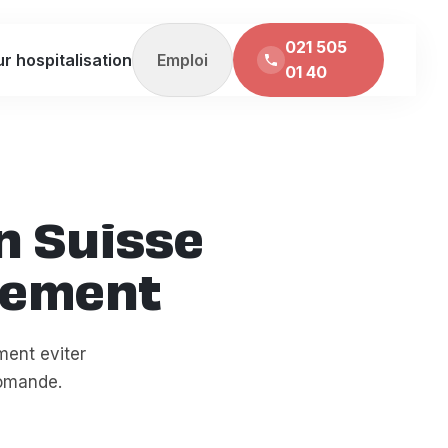
021 505
Emploi
r hospitalisation
01 40
n Suisse
isement
ent eviter
Romande.