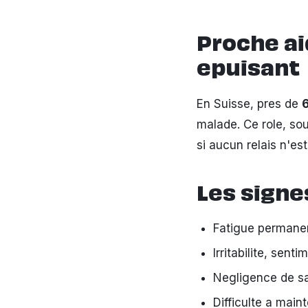
Proche ai
epuisant
En Suisse, pres de
malade. Ce role, so
si aucun relais n'es
Les signe
Fatigue permanen
Irritabilite, sent
Negligence de sa
Difficulte a maint