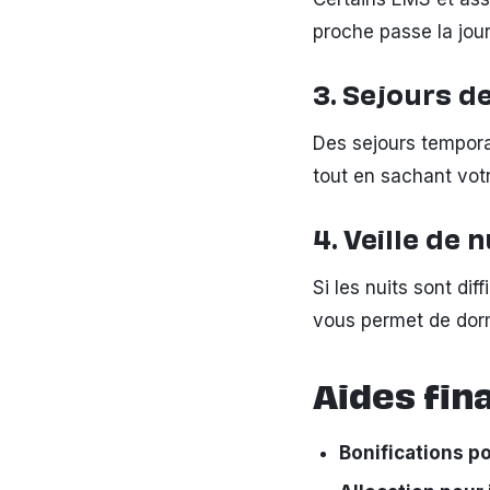
proche passe la jou
3. Sejours de
Des sejours tempora
tout en sachant vot
4. Veille de n
Si les nuits sont di
vous permet de dor
Aides fin
Bonifications p