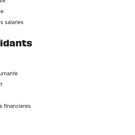
eve
le
s salaries
idants
urnante
t
s financieres