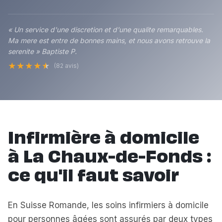
« Un service d'une discretion et d'une qualite remarquables.
Ma mere est entre de bonnes mains, et nous avons retrouve la
serenite » Baptiste P.
★
★
★
★
★
(82 avis)
Infirmière à domicile
à La Chaux-de-Fonds :
ce qu'il faut savoir
En Suisse Romande, les soins infirmiers à domicile
pour personnes âgées sont assurés par deux types