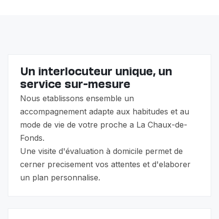
Beaucoup de familles combinent les deux : l'infirmière
LAMal. L'auxiliaire de vie Eldy complète avec
passe 15-30 min/jour, l'auxiliaire Eldy assure plusieurs
l'accompagnement quotidien que le Spitex ne fait pas
heures (ou présence 24h/24).
(préparation de repas complets, accompagnement
aux courses et rendez-vous, compagnie, sorties,
présence prolongée).
Un interlocuteur unique, un
service sur-mesure
Nous etablissons ensemble un
accompagnement adapte aux habitudes et au
mode de vie de votre proche a La Chaux-de-
Fonds.
Une visite d'évaluation à domicile permet de
cerner precisement vos attentes et d'elaborer
un plan personnalise.