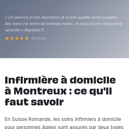
« Un service d'une discretion et d'une qualite remarquables.
Ma mere est entre de bonnes mains, et nous avons retrouve la
serenite » Baptiste P.
★
★
★
★
★
(82 avis)
Infirmière à domicile
à Montreux : ce qu'il
faut savoir
En Suisse Romande, les soins infirmiers à domicile
pour personnes âgées sont assurés par deux types