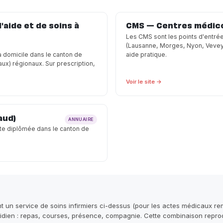
aide et de soins à
CMS — Centres médic
Les CMS sont les points d'entré
(Lausanne, Morges, Nyon, Vevey, 
à domicile dans le canton de
aide pratique.
x) régionaux. Sur prescription,
Voir le site →
aud)
ANNUAIRE
te diplômée dans le canton de
un service de soins infirmiers ci-dessus (pour les actes médicaux rem
ien : repas, courses, présence, compagnie. Cette combinaison reprodu