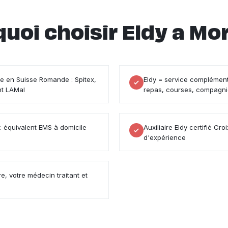
uoi choisir Eldy a Mo
ile en Suisse Romande : Spitex,
Eldy = service complément
nt LAMal
repas, courses, compagn
 : équivalent EMS à domicile
Auxiliaire Eldy certifié 
d'expérience
re, votre médecin traitant et