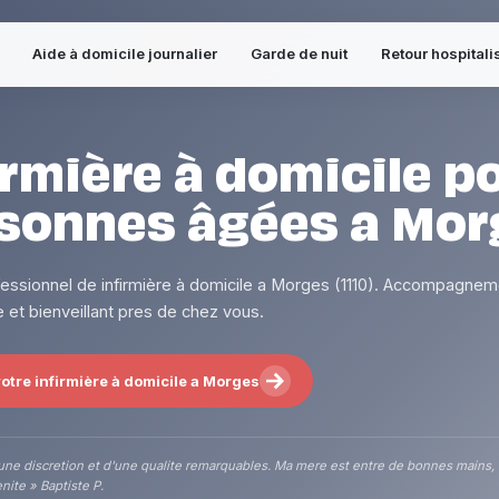
Aide à domicile journalier
Garde de nuit
Retour hospitali
irmière à domicile p
sonnes âgées a Mor
fessionnel de infirmière à domicile a Morges (1110). Accompagnem
 et bienveillant pres de chez vous.
otre infirmière à domicile a Morges
une discretion et d'une qualite remarquables. Ma mere est entre de bonnes mains,
nite » Baptiste P.