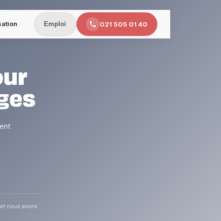
sation
021 505 01 40
Emploi
our
ges
ent
 et nous avons