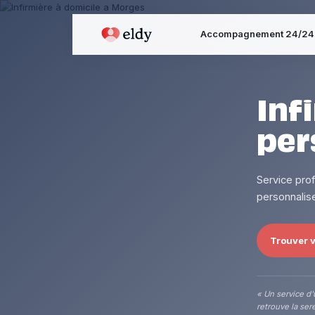
Accompagnement 24/24
Inf
per
Service pro
personnalise
Trouver v
« Un service d'
retrouve la sere