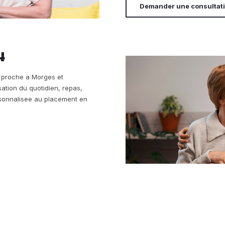
Demander une consultat
4
re proche a Morges et
sation du quotidien, repas,
ersonnalisee au placement en