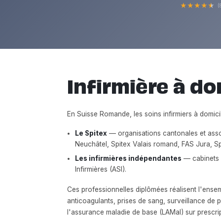
★
★
★
★
★
(
Infirmière à dom
En Suisse Romande, les soins infirmiers à domic
Le Spitex
— organisations cantonales et asso
Neuchâtel, Spitex Valais romand, FAS Jura, Sp
Les infirmières indépendantes
— cabinets p
Infirmières (ASI).
Ces professionnelles diplômées réalisent l'ensem
anticoagulants, prises de sang, surveillance de 
l'assurance maladie de base (LAMal) sur prescrip