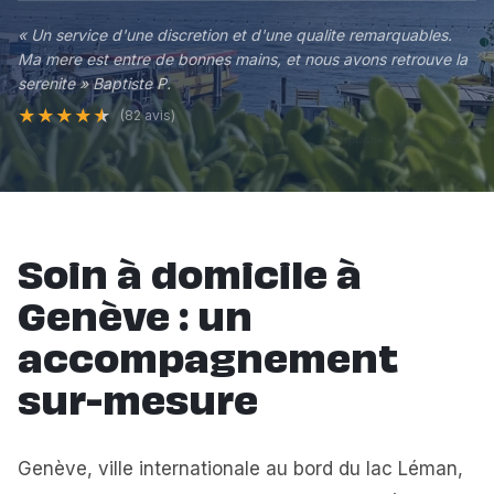
« Un service d'une discretion et d'une qualite remarquables.
Ma mere est entre de bonnes mains, et nous avons retrouve la
serenite » Baptiste P.
★
★
★
★
★
(82 avis)
Soin à domicile à
Genève : un
accompagnement
sur-mesure
Genève, ville internationale au bord du lac Léman,