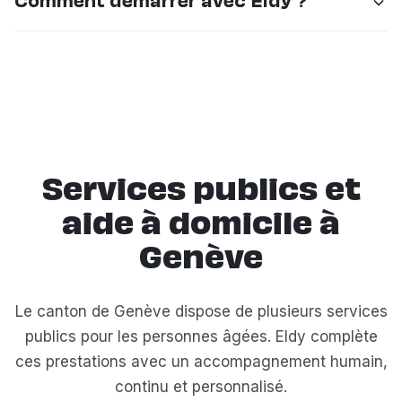
Comment démarrer avec Eldy ?
à la famille.
les personnes à différents niveaux de dépendance :
aide aux déplacements, à la toilette, aux repas,
Appelez-nous ou remplissez le formulaire en ligne.
stimulation cognitive et présence rassurante.
Nous organisons une visite d'évaluation gratuite à
domicile sous 48h pour comprendre vos besoins et
vous proposer un accompagnement sur-mesure.
Services publics et
aide à domicile à
Genève
Le canton de Genève dispose de plusieurs services
publics pour les personnes âgées. Eldy complète
ces prestations avec un accompagnement humain,
continu et personnalisé.