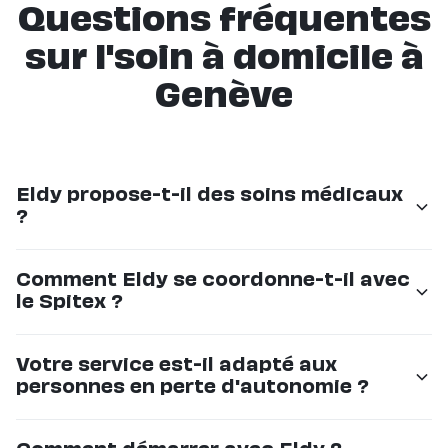
Questions fréquentes
sur l'soin à domicile à
Genève
Eldy propose-t-il des soins médicaux
?
Non, Eldy propose un accompagnement non-médical
Comment Eldy se coordonne-t-il avec
: aide au quotidien, compagnie, repas, sorties. Pour les
le Spitex ?
soins médicaux (infirmiers, pansements, injections),
nous travaillons en complémentarité avec le Spitex et
Nous communiquons avec les équipes Spitex pour
Votre service est-il adapté aux
votre médecin traitant.
assurer une prise en charge cohérente. Notre
personnes en perte d'autonomie ?
intervenant peut être présent lors des visites
médicales et transmettre les informations importantes
Oui, nos intervenants sont formés pour accompagner