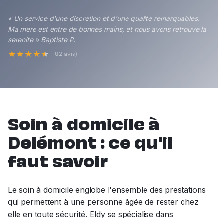
« Un service d'une discretion et d'une qualite remarquables.
Ma mere est entre de bonnes mains, et nous avons retrouve la
serenite » Baptiste P.
★
★
★
★
★
(82 avis)
Soin à domicile à
Delémont : ce qu'il
faut savoir
Le soin à domicile englobe l'ensemble des prestations
qui permettent à une personne âgée de rester chez
elle en toute sécurité. Eldy se spécialise dans