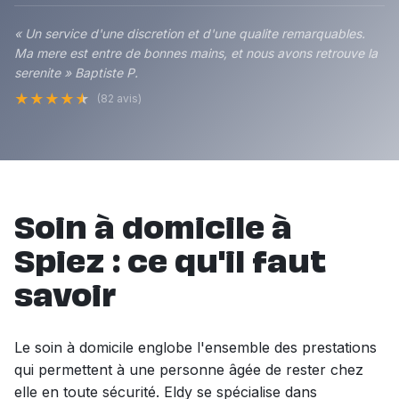
« Un service d'une discretion et d'une qualite remarquables.
Ma mere est entre de bonnes mains, et nous avons retrouve la
serenite » Baptiste P.
★
★
★
★
★
(82 avis)
Soin à domicile à
Spiez : ce qu'il faut
savoir
Le soin à domicile englobe l'ensemble des prestations
qui permettent à une personne âgée de rester chez
elle en toute sécurité. Eldy se spécialise dans