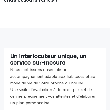
ends et jours fériés ?
auxiliaire de vie sans frais supplémentaires. Votre
satisfaction et celle de votre proche sont notre
Oui, nos auxiliaires de vie sont disponibles 7j/7, y
priorité.
compris les week-ends et jours fériés. Nous adaptons
les horaires à vos besoins réels.
Un interlocuteur unique, un
service sur-mesure
Nous etablissons ensemble un
accompagnement adapte aux habitudes et au
mode de vie de votre proche a Thoune.
Une visite d'évaluation à domicile permet de
cerner precisement vos attentes et d'elaborer
un plan personnalise.