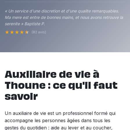
« Un service d'une discretion et d'une qualite remarquables.
Ma mere est entre de bonnes mains, et nous avons retrouve la
serenite » Baptiste P.
★
★
★
★
★
(82 avis)
Auxiliaire de vie à
Thoune : ce qu'il faut
savoir
Un auxiliaire de vie est un professionnel formé qui
accompagne les personnes âgées dans tous les
gestes du quotidien : aide au lever et au coucher,