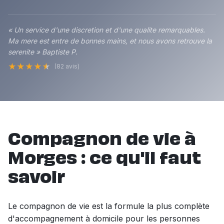
« Un service d'une discretion et d'une qualite remarquables.
Ma mere est entre de bonnes mains, et nous avons retrouve la
serenite » Baptiste P.
★
★
★
★
★
(82 avis)
Compagnon de vie à
Morges : ce qu'il faut
savoir
Le compagnon de vie est la formule la plus complète
d'accompagnement à domicile pour les personnes