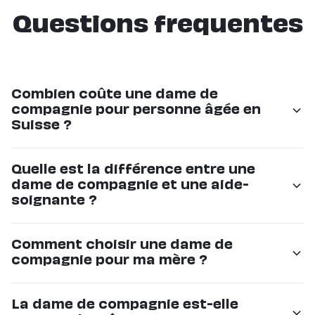
Questions frequentes
Combien coûte une dame de
compagnie pour personne âgée en
Suisse ?
Les tarifs commencent à CHF 36/h chez Eldy. Le prix
Quelle est la différence entre une
dépend du nombre d'heures et de la régularité. C'est
dame de compagnie et une aide-
souvent 50% moins cher que les grandes agences.
soignante ?
La dame de compagnie offre un accompagnement
Comment choisir une dame de
non-médical : compagnie, sorties, aide au quotidien.
compagnie pour ma mère ?
L'aide-soignante réalise des actes médicaux. Les deux
rôles sont complémentaires.
Chez Eldy, nous sélectionnons rigoureusement
La dame de compagnie est-elle
chaque intervenant et le présentons à votre famille. Si