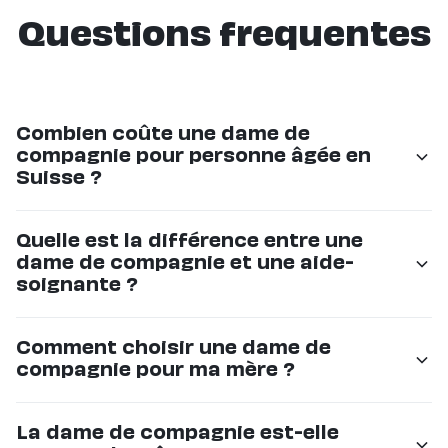
Questions frequentes
Combien coûte une dame de
compagnie pour personne âgée en
Suisse ?
Les tarifs commencent à CHF 36/h chez Eldy. Le prix
Quelle est la différence entre une
dépend du nombre d'heures et de la régularité. C'est
dame de compagnie et une aide-
souvent 50% moins cher que les grandes agences.
soignante ?
La dame de compagnie offre un accompagnement
Comment choisir une dame de
non-médical : compagnie, sorties, aide au quotidien.
compagnie pour ma mère ?
L'aide-soignante réalise des actes médicaux. Les deux
rôles sont complémentaires.
Chez Eldy, nous sélectionnons rigoureusement
La dame de compagnie est-elle
chaque intervenant et le présentons à votre famille. Si