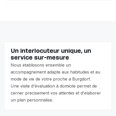
de tout le reste — non-médical : repas, courses,
Oui, c'est même la combinaison la plus courante. Le
accompagnement, compagnie, présence rassurante.
Spitex assure les soins médicaux remboursés par la
Beaucoup de familles combinent les deux : l'infirmière
LAMal. L'auxiliaire de vie Eldy complète avec
passe 15-30 min/jour, l'auxiliaire Eldy assure plusieurs
l'accompagnement quotidien que le Spitex ne fait pas
heures (ou présence 24h/24).
(préparation de repas complets, accompagnement
aux courses et rendez-vous, compagnie, sorties,
présence prolongée).
Un interlocuteur unique, un
service sur-mesure
Nous etablissons ensemble un
accompagnement adapte aux habitudes et au
mode de vie de votre proche a Burgdorf.
Une visite d'évaluation à domicile permet de
cerner precisement vos attentes et d'elaborer
un plan personnalise.