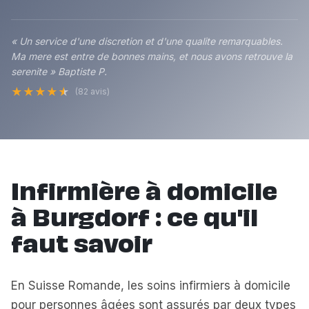
« Un service d'une discretion et d'une qualite remarquables.
Ma mere est entre de bonnes mains, et nous avons retrouve la
serenite » Baptiste P.
★
★
★
★
★
(82 avis)
Infirmière à domicile
à Burgdorf : ce qu'il
faut savoir
En Suisse Romande, les soins infirmiers à domicile
pour personnes âgées sont assurés par deux types