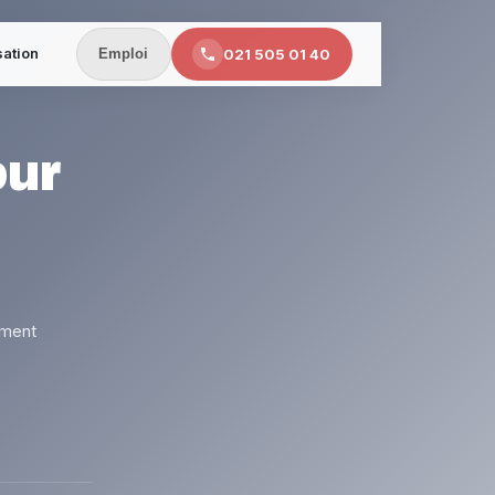
sation
021 505 01 40
Emploi
our
ement