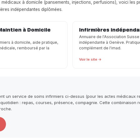
ns médicaux à domicile (pansements, injections, perfusions), voici les 
mières indépendantes diplômées.
Maintien à Domicile
Infirmières indépenda
Annuaire de l'Association Suisse
miers à domicile, aide pratique,
indépendante à Genève. Pratique
 médicale, remboursé par la
complément de l'imad.
Voir le site →
 un service de soins infirmiers ci-dessus (pour les actes médicaux r
otidien : repas, courses, présence, compagnie. Cette combinaison rep
roche.