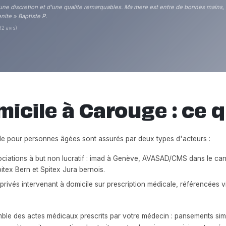
une discretion et d'une qualite remarquables. Ma mere est entre de bonnes mains,
nite » Baptiste P.
82 avis)
icile à Carouge : ce q
ile pour personnes âgées sont assurés par deux types d'acteurs :
ciations à but non lucratif : imad à Genève, AVASAD/CMS dans le ca
itex Bern et Spitex Jura bernois.
rivés intervenant à domicile sur prescription médicale, référencées vi
ble des actes médicaux prescrits par votre médecin : pansements simpl