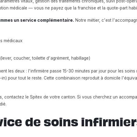
paramètres vitaux, gestion des traitements chroniques, suivi post-opé
tion médicale — vous ne payez que la franchise et la quote-part habit
 sommes un service complémentaire.
Notre métier, c'est l'accompag
s médicaux
lever, coucher, toilette d'agrément, habillage)
 les deux : l'infirmière passe 15-30 minutes par jour pour les soins 
in) pour tout le reste. Cette combinaison reproduit à domicile l'équiv
rs, contactez le Spitex de votre canton. Si vous cherchez un accom
dié.
vice de soins infirmie