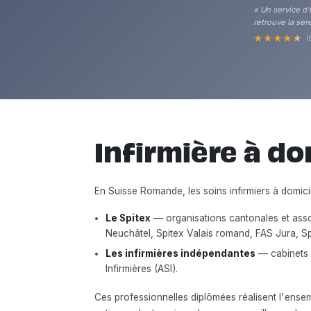
« Un service d'
retrouve la sere
★
★
★
★
★
(
Infirmière à dom
En Suisse Romande, les soins infirmiers à domic
Le Spitex
— organisations cantonales et asso
Neuchâtel, Spitex Valais romand, FAS Jura, Sp
Les infirmières indépendantes
— cabinets p
Infirmières (ASI).
Ces professionnelles diplômées réalisent l'ensem