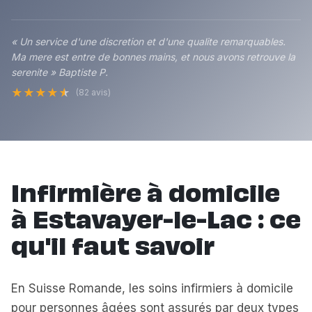
« Un service d'une discretion et d'une qualite remarquables.
Ma mere est entre de bonnes mains, et nous avons retrouve la
serenite » Baptiste P.
★
★
★
★
★
(82 avis)
Infirmière à domicile
à Estavayer-le-Lac : ce
qu'il faut savoir
En Suisse Romande, les soins infirmiers à domicile
pour personnes âgées sont assurés par deux types