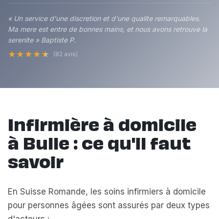
« Un service d'une discretion et d'une qualite remarquables.
Ma mere est entre de bonnes mains, et nous avons retrouve la
serenite » Baptiste P.
★
★
★
★
★
(82 avis)
Infirmière à domicile
à Bulle : ce qu'il faut
savoir
En Suisse Romande, les soins infirmiers à domicile
pour personnes âgées sont assurés par deux types