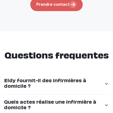
Prendre contact
Questions frequentes
Eldy fournit-il des infirmières à
domicile ?
Non. Eldy n'est pas un service infirmier. Pour les soins
Quels actes réalise une infirmière à
médicaux (pansements, injections, prises de sang),
domicile ?
contactez le Spitex de votre canton ou une infirmière