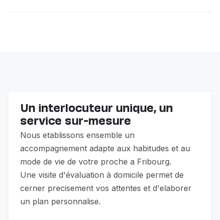
suivi des traitements et assure une présence
rassurante. L'objectif est une récupération sereine à
L'accompagnement non-médical n'est pas couvert
domicile.
par l'assurance maladie, mais vous pouvez bénéficier
de l'allocation pour impotent (API) et des prestations
complémentaires (PC). Nous vous guidons dans ces
démarches.
Un interlocuteur unique, un
service sur-mesure
Nous etablissons ensemble un
accompagnement adapte aux habitudes et au
mode de vie de votre proche a Fribourg.
Une visite d'évaluation à domicile permet de
cerner precisement vos attentes et d'elaborer
un plan personnalise.