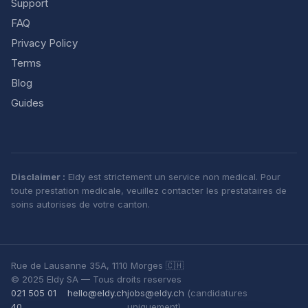
Support
FAQ
Privacy Policy
Terms
Blog
Guides
Disclaimer :
Eldy est strictement un service non medical. Pour
toute prestation medicale, veuillez contacter les prestataires de
soins autorises de votre canton.
Rue de Lausanne 35A, 1110 Morges 🇨🇭
© 2025 Eldy SA — Tous droits reserves
021 505 01
hello@eldy.ch
jobs@eldy.ch
(candidatures
40
uniquement)