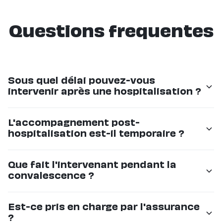
Questions frequentes
Sous quel délai pouvez-vous
intervenir après une hospitalisation ?
Nous pouvons mettre en place un accompagnement
L'accompagnement post-
en 24 à 48 heures. En cas d'urgence, nous faisons
hospitalisation est-il temporaire ?
notre possible pour intervenir le jour même.
Oui, il peut être temporaire (quelques jours à quelques
Que fait l'intervenant pendant la
semaines) le temps de la convalescence. Si les
convalescence ?
besoins évoluent, nous pouvons aussi mettre en place
un accompagnement durable.
Il aide aux déplacements, prépare les repas,
Est-ce pris en charge par l'assurance
accompagne aux rendez-vous médicaux, veille au
?