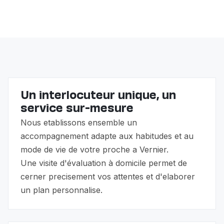
rassurante. L'objectif est une récupération sereine à
L'accompagnement non-médical n'est pas couvert
domicile.
par l'assurance maladie, mais vous pouvez bénéficier
de l'allocation pour impotent (API) et des prestations
complémentaires (PC). Nous vous guidons dans ces
démarches.
Un interlocuteur unique, un
service sur-mesure
Nous etablissons ensemble un
accompagnement adapte aux habitudes et au
mode de vie de votre proche a Vernier.
Une visite d'évaluation à domicile permet de
cerner precisement vos attentes et d'elaborer
un plan personnalise.