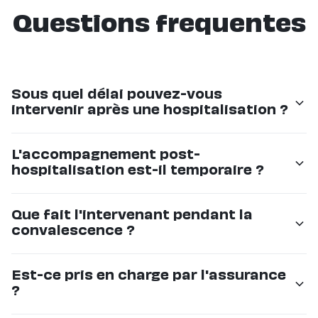
Questions frequentes
Sous quel délai pouvez-vous
intervenir après une hospitalisation ?
Nous pouvons mettre en place un accompagnement
L'accompagnement post-
en 24 à 48 heures. En cas d'urgence, nous faisons
hospitalisation est-il temporaire ?
notre possible pour intervenir le jour même.
Oui, il peut être temporaire (quelques jours à quelques
Que fait l'intervenant pendant la
semaines) le temps de la convalescence. Si les
convalescence ?
besoins évoluent, nous pouvons aussi mettre en place
un accompagnement durable.
Il aide aux déplacements, prépare les repas,
Est-ce pris en charge par l'assurance
accompagne aux rendez-vous médicaux, veille au
?
suivi des traitements et assure une présence