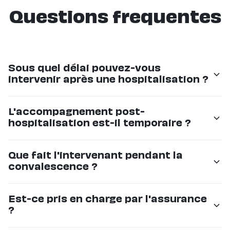
Questions frequentes
Sous quel délai pouvez-vous
intervenir après une hospitalisation ?
Nous pouvons mettre en place un accompagnement
L'accompagnement post-
en 24 à 48 heures. En cas d'urgence, nous faisons
hospitalisation est-il temporaire ?
notre possible pour intervenir le jour même.
Oui, il peut être temporaire (quelques jours à quelques
Que fait l'intervenant pendant la
semaines) le temps de la convalescence. Si les
convalescence ?
besoins évoluent, nous pouvons aussi mettre en place
un accompagnement durable.
Il aide aux déplacements, prépare les repas,
Est-ce pris en charge par l'assurance
accompagne aux rendez-vous médicaux, veille au
?
suivi des traitements et assure une présence