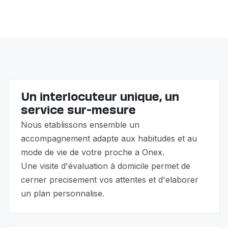
rassurante. L'objectif est une récupération sereine à
L'accompagnement non-médical n'est pas couvert
domicile.
par l'assurance maladie, mais vous pouvez bénéficier
de l'allocation pour impotent (API) et des prestations
complémentaires (PC). Nous vous guidons dans ces
démarches.
Un interlocuteur unique, un
service sur-mesure
Nous etablissons ensemble un
accompagnement adapte aux habitudes et au
mode de vie de votre proche a Onex.
Une visite d'évaluation à domicile permet de
cerner precisement vos attentes et d'elaborer
un plan personnalise.