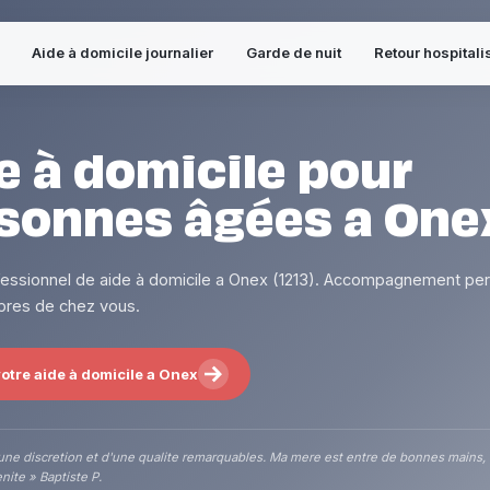
Aide à domicile journalier
Garde de nuit
Retour hospitali
e à domicile pour
sonnes âgées a One
fessionnel de aide à domicile a Onex (1213). Accompagnement per
 pres de chez vous.
otre aide à domicile a Onex
une discretion et d'une qualite remarquables. Ma mere est entre de bonnes mains,
nite » Baptiste P.