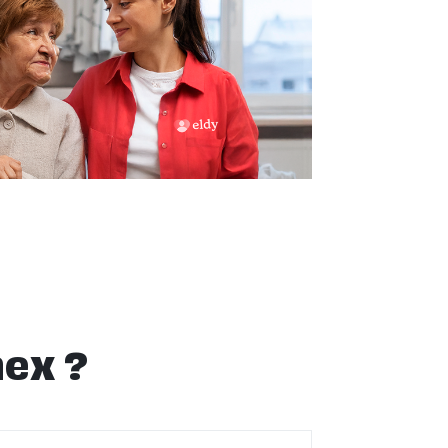
nex ?