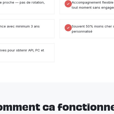
re proche — pas de rotation,
Accompagnement flexible 
tout moment sans engag
tence avec minimum 3 ans
Souvent 50% moins cher q
personnalisé
ves pour obtenir API, PC et
omment ca fonctionne