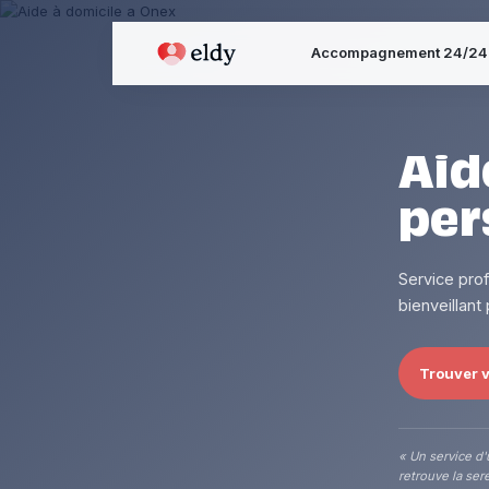
Accompagnement 24/24
Aid
per
Service pro
bienveillant
Trouver v
« Un service d'
retrouve la sere