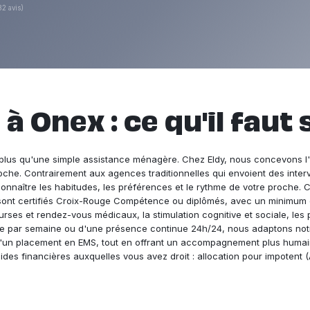
82 avis)
à Onex : ce qu'il faut 
plus qu'une simple assistance ménagère. Chez Eldy, nous concevons l'a
roche. Contrairement aux agences traditionnelles qui envoient des interv
connaître les habitudes, les préférences et le rythme de votre proche. Ce
e sont certifiés Croix-Rouge Compétence ou diplômés, avec un minimum de
ses et rendez-vous médicaux, la stimulation cognitive et sociale, les 
de par semaine ou d'une présence continue 24h/24, nous adaptons notre
qu'un placement en EMS, tout en offrant un accompagnement plus hum
es financières auxquelles vous avez droit : allocation pour impotent (