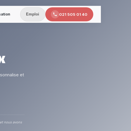
sation
021 505 01 40
Emploi
x
sonnalise et
 et nous avons