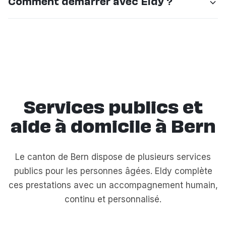
Comment démarrer avec Eldy ?
à la famille.
les personnes à différents niveaux de dépendance :
aide aux déplacements, à la toilette, aux repas,
Appelez-nous ou remplissez le formulaire en ligne.
stimulation cognitive et présence rassurante.
Nous organisons une visite d'évaluation gratuite à
domicile sous 48h pour comprendre vos besoins et
vous proposer un accompagnement sur-mesure.
Services publics et
aide à domicile à Bern
Le canton de Bern dispose de plusieurs services
publics pour les personnes âgées. Eldy complète
ces prestations avec un accompagnement humain,
continu et personnalisé.