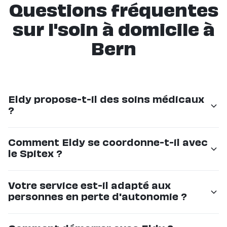
Questions fréquentes
sur l'soin à domicile à
Bern
Eldy propose-t-il des soins médicaux
?
Non, Eldy propose un accompagnement non-médical
Comment Eldy se coordonne-t-il avec
: aide au quotidien, compagnie, repas, sorties. Pour les
le Spitex ?
soins médicaux (infirmiers, pansements, injections),
nous travaillons en complémentarité avec le Spitex et
Nous communiquons avec les équipes Spitex pour
Votre service est-il adapté aux
votre médecin traitant.
assurer une prise en charge cohérente. Notre
personnes en perte d'autonomie ?
intervenant peut être présent lors des visites
médicales et transmettre les informations importantes
Oui, nos intervenants sont formés pour accompagner