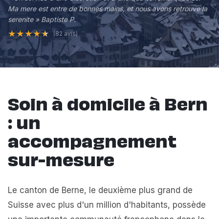
Ma mere est entre de bonnes mains, et nous avons retrouve la
serenite » Baptiste P.
★
★
★
★
★
(82 avis)
Soin à domicile à Bern
: un
accompagnement
sur-mesure
Le canton de Berne, le deuxième plus grand de
Suisse avec plus d'un million d'habitants, possède