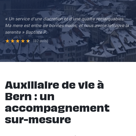
« Un service d'une discretion et d'une qualite remarquables.
Ma mere est entre de bonnes mains, et nous avons retrouve la
serenite » Baptiste P.
★
★
★
★
★
(82 avis)
Auxiliaire de vie à
Bern : un
accompagnement
sur-mesure