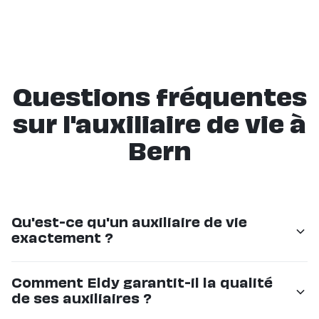
Questions fréquentes
sur l'auxiliaire de vie à
Bern
Qu'est-ce qu'un auxiliaire de vie
exactement ?
Un auxiliaire de vie est un professionnel qui
Comment Eldy garantit-il la qualité
accompagne les personnes âgées dans leur quotidien
de ses auxiliaires ?
: aide aux repas, à la toilette, aux déplacements,