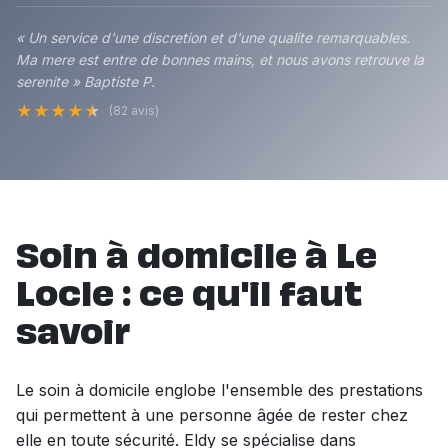
« Un service d'une discretion et d'une qualite remarquables.
Ma mere est entre de bonnes mains, et nous avons retrouve la
serenite » Baptiste P.
★
★
★
★
★
(82 avis)
Soin à domicile à Le
Locle : ce qu'il faut
savoir
Le soin à domicile englobe l'ensemble des prestations
qui permettent à une personne âgée de rester chez
elle en toute sécurité. Eldy se spécialise dans