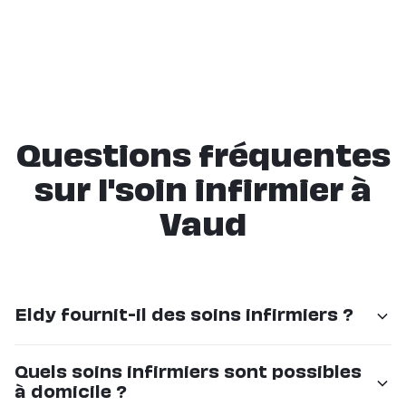
Questions fréquentes
sur l'soin infirmier à
Vaud
Eldy fournit-il des soins infirmiers ?
Non. Eldy n'est pas un prestataire de soins infirmiers.
Quels soins infirmiers sont possibles
Les soins infirmiers à domicile en Suisse Romande
à domicile ?
sont assurés par le Spitex (IMAD, Spitex Vaud, Spitex