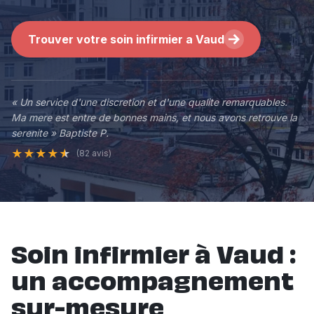
Trouver votre soin infirmier a Vaud
« Un service d'une discretion et d'une qualite remarquables.
Ma mere est entre de bonnes mains, et nous avons retrouve la
serenite » Baptiste P.
★
★
★
★
★
(82 avis)
Soin infirmier à Vaud :
un accompagnement
sur-mesure