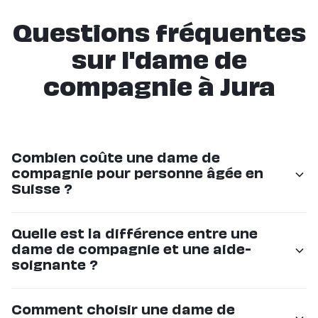
Questions fréquentes
sur l'dame de
compagnie à Jura
Combien coûte une dame de
compagnie pour personne âgée en
Suisse ?
Les tarifs commencent à CHF 36/h chez Eldy. Le prix
Quelle est la différence entre une
dépend du nombre d'heures et de la régularité. C'est
dame de compagnie et une aide-
souvent 50% moins cher que les grandes agences.
soignante ?
La dame de compagnie offre un accompagnement
Comment choisir une dame de
non-médical : compagnie, sorties, aide au quotidien.