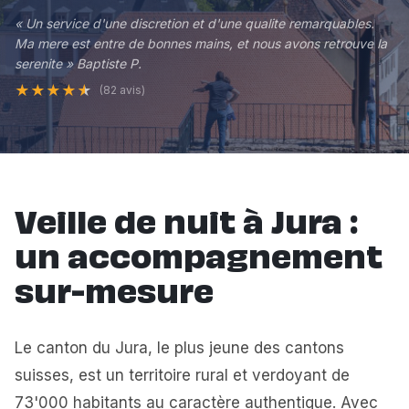
« Un service d'une discretion et d'une qualite remarquables.
Ma mere est entre de bonnes mains, et nous avons retrouve la
serenite » Baptiste P.
★
★
★
★
★
(82 avis)
Veille de nuit à Jura :
un accompagnement
sur-mesure
Le canton du Jura, le plus jeune des cantons
suisses, est un territoire rural et verdoyant de
73'000 habitants au caractère authentique. Avec