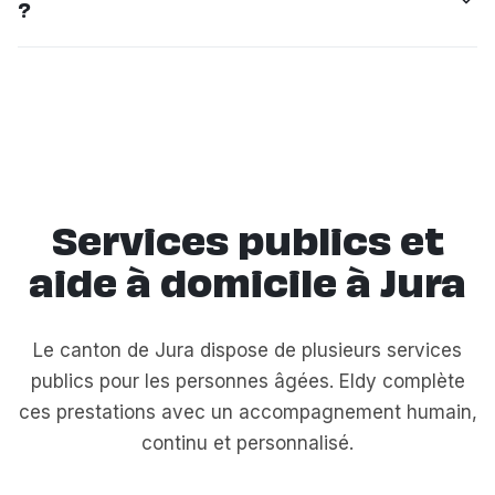
?
progressive pour que chacun s'adapte en douceur.
Nous restons disponibles pour ajuster
Oui, un coordinateur Eldy assure un suivi régulier.
l'accompagnement.
Nous prenons des nouvelles, ajustons si nécessaire et
restons joignables en permanence pour vous et votre
famille.
Services publics et
aide à domicile à Jura
Le canton de Jura dispose de plusieurs services
publics pour les personnes âgées. Eldy complète
ces prestations avec un accompagnement humain,
continu et personnalisé.