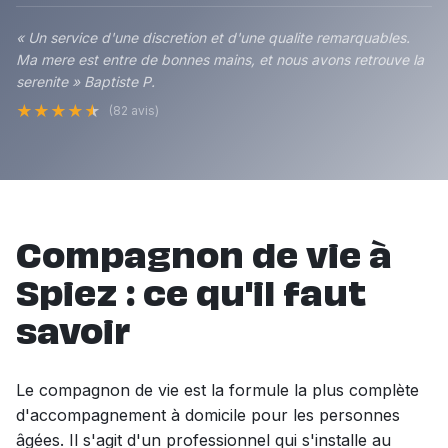
« Un service d'une discretion et d'une qualite remarquables.
Ma mere est entre de bonnes mains, et nous avons retrouve la
serenite » Baptiste P.
★
★
★
★
★
(82 avis)
Compagnon de vie à
Spiez : ce qu'il faut
savoir
Le compagnon de vie est la formule la plus complète
d'accompagnement à domicile pour les personnes
âgées. Il s'agit d'un professionnel qui s'installe au