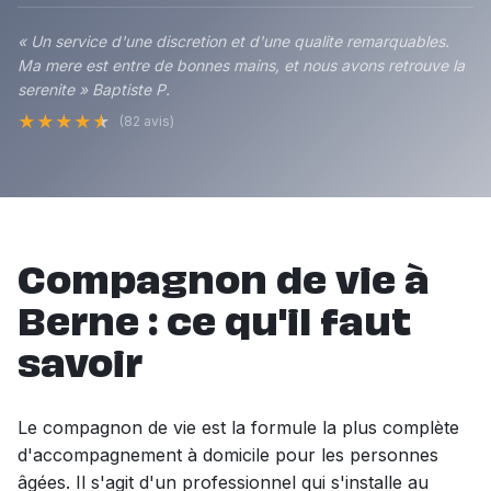
« Un service d'une discretion et d'une qualite remarquables.
Ma mere est entre de bonnes mains, et nous avons retrouve la
serenite » Baptiste P.
★
★
★
★
★
(82 avis)
Compagnon de vie à
Berne : ce qu'il faut
savoir
Le compagnon de vie est la formule la plus complète
d'accompagnement à domicile pour les personnes
âgées. Il s'agit d'un professionnel qui s'installe au