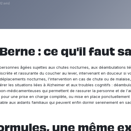
82 avis)
 Berne : ce qu'il faut s
es personnes âgées sujettes aux chutes nocturnes, aux déambulations li
discrète et rassurante du coucher au lever, intervenant en douceur si 
s déplacements nocturnes, l'intervention en cas de chute ou de malaise
er les situations liées à Alzheimer et aux troubles cognitifs : déambulat
-médicamenteuses qui permettent de rassurer la personne et de l'aider
our une prise en charge complète, ou mise en place ponctuellement ap
sable aux aidants familiaux qui peuvent enfin dormir sereinement en sac
ormules, une même e