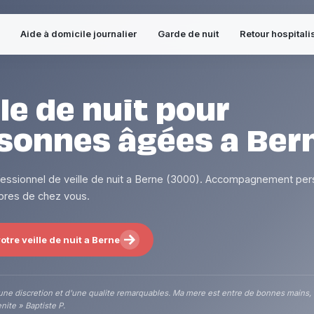
Aide à domicile journalier
Garde de nuit
Retour hospitali
lle de nuit pour
sonnes âgées a Ber
fessionnel de veille de nuit a Berne (3000). Accompagnement per
 pres de chez vous.
otre veille de nuit a Berne
une discretion et d'une qualite remarquables. Ma mere est entre de bonnes mains,
nite » Baptiste P.