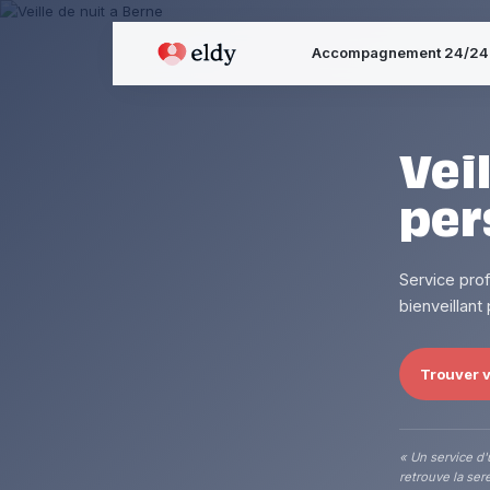
Accompagnement 24/24
Vei
per
Service pro
bienveillant
Trouver v
« Un service d'
retrouve la sere