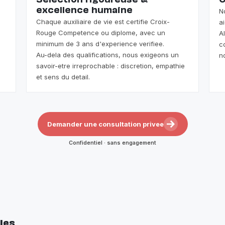
Selection rigoureuse &
O
excellence humaine
N
Chaque auxiliaire de vie est certifie Croix-
a
Rouge Competence ou diplome, avec un
A
minimum de 3 ans d'experience verifiee.
c
Au-dela des qualifications, nous exigeons un
n
savoir-etre irreprochable : discretion, empathie
et sens du detail.
Demander une consultation privee
Confidentiel · sans engagement
les