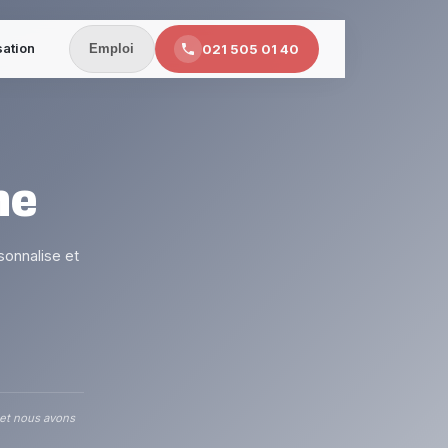
sation
021 505 01 40
Emploi
ne
sonnalise et
 et nous avons